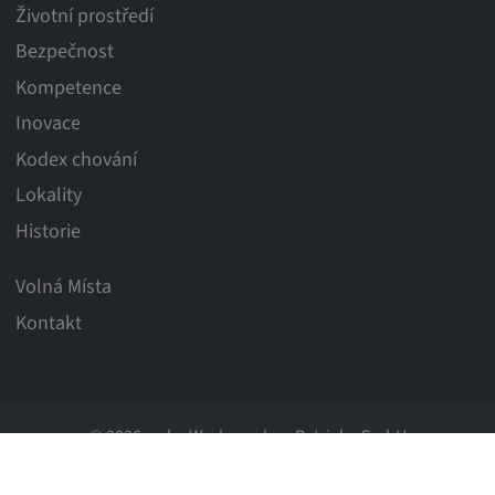
Životní prostředí
Bezpečnost
Kompetence
Inovace
Kodex chování
Lokality
Historie
Volná Místa
Kontakt
© 2026 weba Werkzeugbau Betriebs GmbH
Impresum
Ochrana dat
Obchodní podmínky
Informátor system