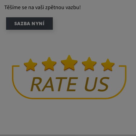
Těšíme se na vaši zpětnou vazbu!
SAZBA NYNÍ