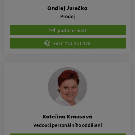
Tyto soubory cookie se používají k
zaznamenávání chování návštěvníků
Ondřej Jurečka
webových stránek.
Prodej
Trvání cookies:
poslat e-mail
13 měsíců
+420 724 241 328
Kateřina Krausová
Vedoucí personálního oddělení