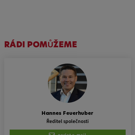
Trvání cookies:
1 rok
Externí média
RÁDI POMŮŽEME
Nutné pro zobrazení obsahu z externích
mediálních platforem.
Google Maps
Název:
DV, SOCS, NID, AEC, CONSENT, OGPC
Poskytovatel:
Hannes Feuerhuber
google.com
Ředitel společnosti
Účel:
poslat e-mail