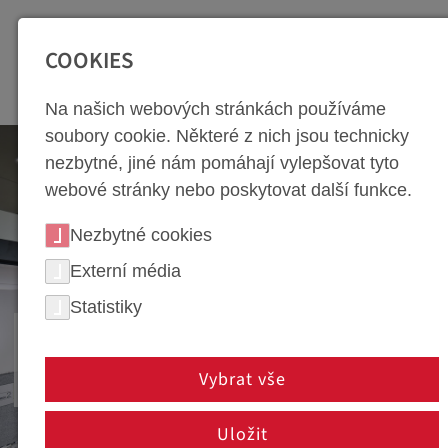
SEITENBEREICHE:
Zur Top Navigation springen [Alt+1]
Zur Hauptnavigation sp
COOKIES
Na našich webových stránkách používáme
soubory cookie. Některé z nich jsou technicky
nezbytné, jiné nám pomáhají vylepšovat tyto
webové stránky nebo poskytovat další funkce.
Nezbytné cookies
Externí média
Statistiky
WEBA OLOMOUC /
BYSTROVANY
Vybrat vše
Uložit