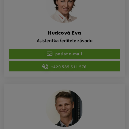
Statistiky
Statistiky Soubory cookie shromažďují
Hudcová Eva
anonymní informace o chování uživatelů.
Asistentka ředitele závodu
Tyto informace nám pomáhají lépe
porozumět chování uživatelů na našich
poslat e-mail
webových stránkách.
+420 585 511 576
_pk_id.*, _pk_ses.*
Název:
_pk_id.*, _pk_ses.*
Poskytovatel:
Google LLC
Účel: