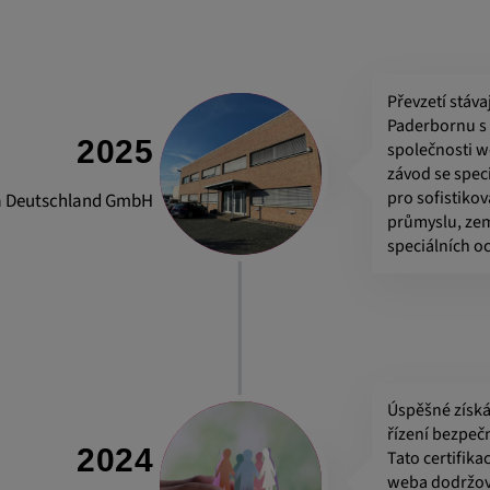
ích platforem.
Převzetí stáv
Paderbornu s 
ENT, OGPC
2025
společnosti 
závod se spec
pro sofistiko
 Deutschland GmbH
průmyslu, zem
jí k ukládání
speciálních o
informací
Úspěšné získá
 CONSENT,
řízení bezpečn
e::requests, yt-
2024
Tato certifika
te-connected-
weba dodržova
-remote-fast-