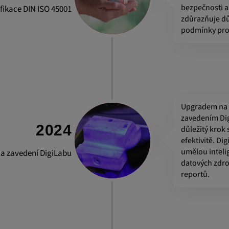
bezpečnosti a 
ifikace DIN ISO 45001
-app, yt-
zdůrazňuje d
OGIN_INFO,
podmínky pro
OTZ, NID,
 SSID, SID,
aders-
KEY, yt-
t, yt-player-
Upgradem na 
zavedením Dig
2024
důležitý krok 
leclick.net
efektivitě. Di
umělou intelig
a zavedení DigiLabu
 rozpoznání a
datových zdro
YSC používá
reportů.
vatelských
cím uživatele.