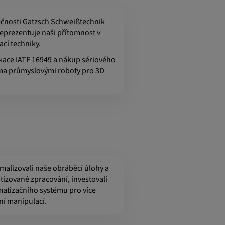
ečnosti Gatzsch Schweißtechnik
eprezentuje naši přítomnost v
ací techniky.
fikace IATF 16949 a nákup sériového
ma průmyslovými roboty pro 3D
alizovali naše obráběcí úlohy a
atizované zpracování, investovali
atizačního systému pro více
rní manipulací.