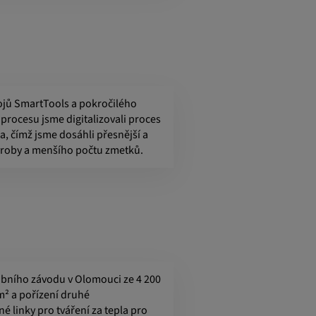
ojů SmartTools a pokročilého
procesu jsme digitalizovali proces
la, čímž jsme dosáhli přesnější a
výroby a menšího počtu zmetků.
obního závodu v Olomouci ze 4 200
m² a pořízení druhé
é linky pro tváření za tepla pro