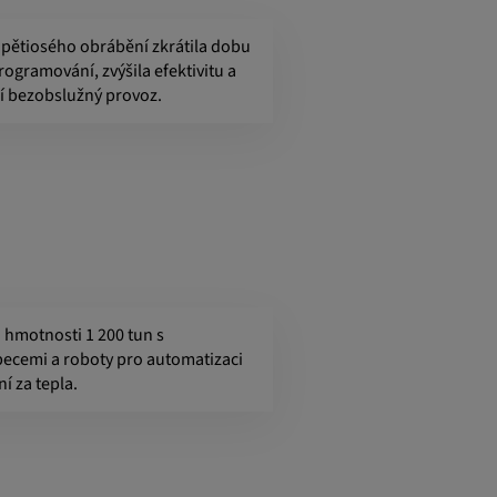
pětiosého obrábění zkrátila dobu
rogramování, zvýšila efektivitu a
í bezobslužný provoz.
o hmotnosti 1 200 tun s
ecemi a roboty pro automatizaci
í za tepla.