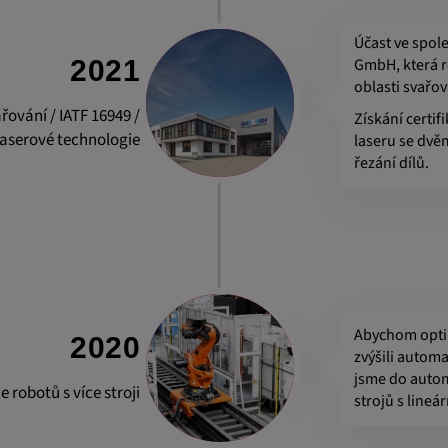
Účast ve spol
GmbH, která r
2021
oblasti svařov
řování / IATF 16949 /
Získání certi
laserové technologie
laseru se dvě
řezání dílů.
í informace o
 lépe
h stránkách.
Abychom optim
2020
zvýšili autom
jsme do autom
 robotů s více stroji
strojů s lineá
jí k
ěvníků