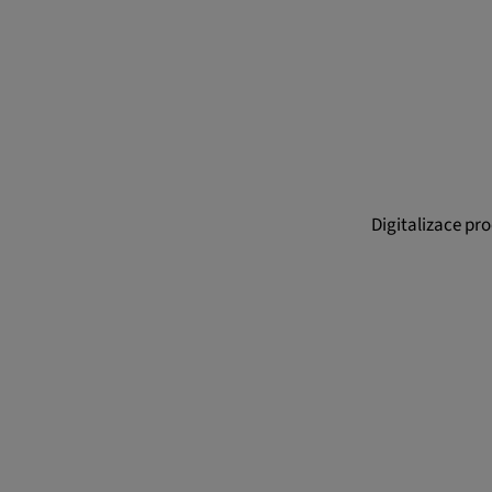
webových stránek.
Trvání cookies:
13 měsíců
Digitalizace pr