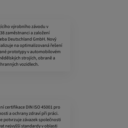
ajícího výrobního závodu v
38 zaměstnanci a založení
weba Deutschland GmbH. Nový
ializuje na optimalizovaná řešení
vané prototypy v automobilovém
ědělských strojích, obraně a
chranných vozidlech.
ní certifikace DIN ISO 45001 pro
osti a ochrany zdraví při práci.
ce potvrzuje závazek společnosti
t nejvyšší standardy v oblasti