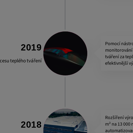
Pomocí nástr
2019
monitorování 
tváření za tep
ocesu teplého tváření
efektivnější 
Rozšíření výr
2018
m² na 13 000 
automatizovan