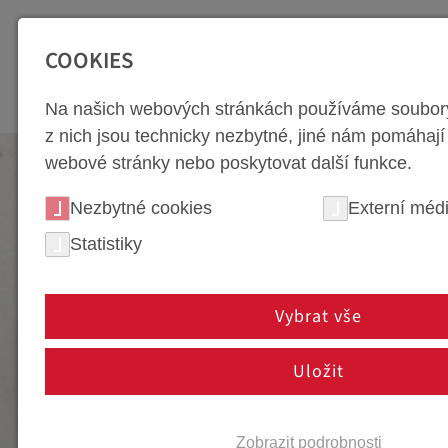
SEITENBEREICHE:
Zur Top Navigation springen [Alt+1]
Zur Hauptnavigation sp
COOKIES
NÁSTROJ
Na našich webových stránkách používáme soubory
z nich jsou technicky nezbytné, jiné nám pomáhají
webové stránky nebo poskytovat další funkce.
Nezbytné cookies
Externí méd
Statistiky
Vybrat vše
Uložit
HISTORIE SPOLEČ
Zobrazit podrobnosti