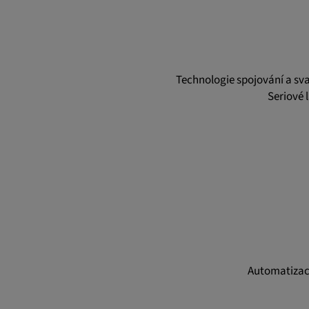
Vimeo
Technologie spojování a sva
Statistiky
Seriové 
Statistiky Soubory cookie shromažďují anonymn
chování uživatelů. Tyto informace nám pomáhají
porozumět chování uživatelů na našich webovýc
_pk_id.*, _pk_ses.*
Název:
_pk_id.*, _pk_ses.*
Poskytovatel:
Google LLC
Automatizace
Účel:
Tyto soubory cookie se používa
zaznamenávání chování návšt