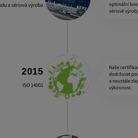
optimální koor
odu a sériová výroba
sériové výroby
Naše certifik
2015
dodržovat pos
a neustále zl
ISO 14001
výkonnost.