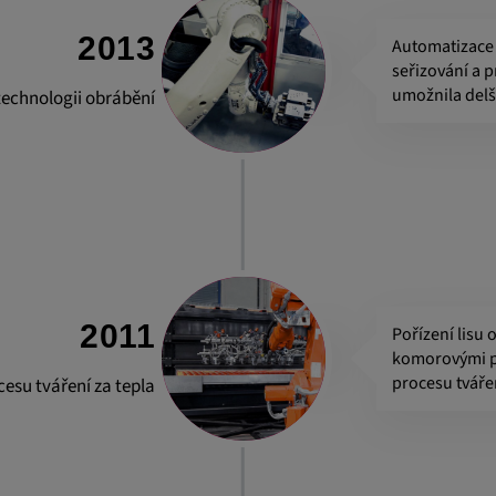
2013
Automatizace 
seřizování a p
umožnila delš
technologii obrábění
2011
Pořízení lisu 
komorovými p
procesu tvářen
esu tváření za tepla