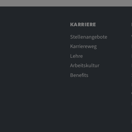
rn und sie den
dnen.
KARRIERE
Stellenangebote
Karriereweg
Lehre
Arbeitskultur
Benefits
 _vis_opt_s,
ok,
_ds, _uetvid,
,
6Y5HELXX,
KEjaiD3g,
e_consent_v3