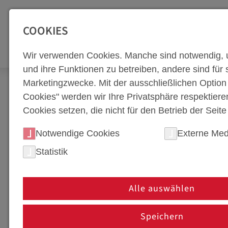
SEITENBEREICHE:
Zur Top Navigation springen [Alt+1]
Zur Hauptnavigation sp
COOKIES
WERKZEUGBA
Wir verwenden Cookies. Manche sind notwendig, 
und ihre Funktionen zu betreiben, andere sind für s
Marketingzwecke. Mit der ausschließlichen Optio
Newsroom
Neuigkeiten
Automotive.2024 - Au
Cookies" werden wir Ihre Privatsphäre respektiere
Cookies setzen, die nicht für den Betrieb der Seit
AUTOMOTIVE.2024 - 
Notwendige Cookies
Externe Med
DIE INTERNATIONALE
Statistik
14. Mai 2024
Alle auswählen
Dietach, Österreich - Vom 05. bis 06. Juni 2024
Stahlwelt in den Hotspot der internationalen 
Speichern
Automobil Cluster, zieht die renommierte Tag