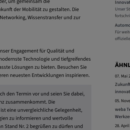
ander, um gemeinsam die
Innova
Unser St
unft der Mobilität zu gestalten. Die
fortschr
 Networking, Wissenstransfer und zur
ttformen
Automob
Für weit
offiziel
unser Engagement für Qualität und
ENT, OGPC
modernste Technologie und tiefgreifendes
ÄHNL
sste Lösungen zu bieten. Besuchen Sie
eren neuesten Entwicklungen inspirieren.
07. Mai 
Präferenzen
Zukunft
s Nutzers
innovat
ch den Termin vor und seien Sie dabei,
05. Nov
 Linz zusammenkommt. Die
weba Te
ist eine unvergleichliche Gelegenheit,
Werkze
ien zu informieren und wertvolle
28. April
 an Stand Nr. 2 begrüßen zu dürfen und