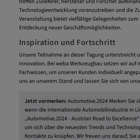
treffen Zulieferer, Hersteller und Forscher aufein
Externe Medien
Technologieentwicklung voranzutreiben und die Zuk
Veranstaltung bietet vielfältige Gelegenheiten zum
Notwendig, um Inhalte von externen Medien-Pla
Entdeckung neuer Geschäftsmöglichkeiten.
anzuzeigen.
Inspiration und Fortschritt
Google Maps
Unsere Teilnahme an dieser Tagung unterstreicht 
Name:
DV, SOCS, NID, AEC, CONS
Innovation. Bei weba Werkzeugbau setzen wir auf 
Fachwissen, um unseren Kunden individuell angepa
Anbieter:
google.com
uns an unserem Stand und lassen Sie sich von uns
Zweck:
Mit diesen Cookie werden die 
und sonstige Informationen de
Jetzt vormerken:
Automotive.2024 Merken Sie si
Cookie Laufzeit:
3 Tage
wenn die internationale Automobilindustrie in
„Automotive.2024 - Austrian Road to Excellence“ 
um sich über die neuesten Trends und Technolog
Youtube
Kontakte zu knüpfen. Wir freuen uns darauf, Sie