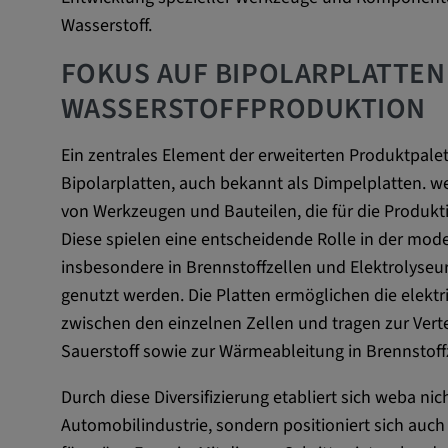
Wasserstoff.
Externe Medien
FOKUS AUF BIPOLARPLATTEN 
Notwendig, um Inhalte von externen Medien-Pla
WASSERSTOFFPRODUKTION
anzuzeigen.
Ein zentrales Element der erweiterten Produktpale
Google Maps
Bipolarplatten, auch bekannt als Dimpelplatten. web
Name:
DV, SOCS, NID, AEC, CONS
von Werkzeugen und Bauteilen, die für die Produktio
Diese spielen eine entscheidende Rolle in der mod
Anbieter:
google.com
insbesondere in Brennstoffzellen und Elektrolyseu
Zweck:
Mit diesen Cookie werden die 
genutzt werden. Die Platten ermöglichen die elekt
und sonstige Informationen de
zwischen den einzelnen Zellen und tragen zur Vert
Cookie Laufzeit:
Sauerstoff sowie zur Wärmeableitung in Brennstoffz
3 Tage
Durch diese Diversifizierung etabliert sich weba nic
Youtube
Automobilindustrie, sondern positioniert sich auc