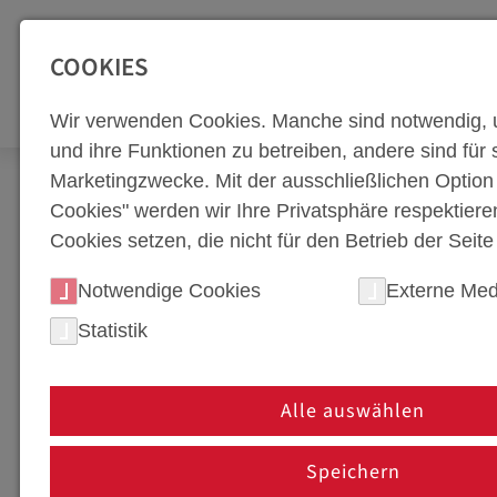
SEITENBEREICHE:
Zur Top Navigation springen [Alt+1]
Zur Hauptnavigation sp
COOKIES
WERKZEUGBA
Wir verwenden Cookies. Manche sind notwendig, 
und ihre Funktionen zu betreiben, andere sind für s
Marketingzwecke. Mit der ausschließlichen Optio
Newsroom
Neuigkeiten
weba Werkzeugbau tr
Cookies" werden wir Ihre Privatsphäre respektiere
Cookies setzen, die nicht für den Betrieb der Seit
WEBA WERKZEUGBAU T
Notwendige Cookies
Externe Med
ÄRA JENSEITS DER A
Statistik
25. Januar 2024
Alle auswählen
Dietach, Österreich - weba Werkzeugbau stellt
Zukunft und erweitert seine Produktpalette u
Speichern
Erzeugung von grünem Wasserstoff. Dieser stra