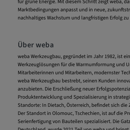
für grüne Energie. Mit diesem Schritt zeigt weba, da
Name:
VISITOR_INFO1_LIVE, YSC,
Marktbedingungen anpasst und in neue, zukunftst
yt.innertube::nextId, yt.innertub
remote-cast-installed, yt-remo
nachhaltiges Wachstum und langfristigen Erfolg zu 
devices, yt-remote-device-id, yt
check-period, yt-remote-session
remote-session-name, IDE, L
Über weba
PREF, LOGIN_INFO, PREF,
SEARCH_SAMESITE, OGPC, 
weba Werkzeugbau, gegründet im Jahr 1982, ist ein
1P_JAR, DSID, APISID, HSID,
SAPISID, SIDCC, yt-player-he
Werkzeuglösungen für die Warmumformung und Umf
readable,
Mitarbeiterinnen und Mitarbeitern, modernster Tec
ytidb::LAST_RESULT_ENTRY_
weba Werkzeugbau bestrebt, seinen Kunden innov
player-lv, yt-player-bandaid-hos
anzubieten. Die Erschließung neuer Erfolgspotenzial
bandwidth
Produktentwicklung und Spezialisierung in strateg
Anbieter:
youtube.com, google.com, doub
Standorte: In Dietach, Österreich, befindet sich d
Der Standort in Olomouc, Tschechien, ist auf die
Zweck:
VISITOR_INFO1_LIVE wird gen
Probleme mit dem Dienst zu e
Serienfertigung von Bauteilen spezialisiert. Die G
beheben. YSC wird von YouTu
Deutschland, wurde 2021 Teil von weba und bringt 