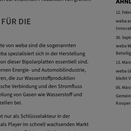
ÄHNL
12. Febr
FÜR DIE
weba ex
ttformen
Innovat
30. Sep
tte von weba sind die sogenannten
weba We
Beteili
a spezialisiert sich in der Herstellung
ENT, OGPC
n dieser Bipolarplatten essentiell sind.
13. März
ernen Energie- und Automobilindustrie,
weba üb
ren, die zur Wasserstoffproduktion
bleibt 
Präferenzen
rische Verbindung und den Stromfluss
06. März
s Nutzers
eilung von Gasen wie Wasserstoff und
Gemein
ellen bei.
Kooper
ht nur als Schlüsselakteur in der
h als Player im schnell wachsenden Markt