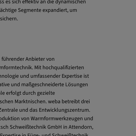
ss es sich effektiv an die dynamischen
 CONSENT,
rächtige Segmente expandiert, um
e::requests, yt-
te-connected-
sichern.
-remote-fast-
-app, yt-
OGIN_INFO,
OTZ, NID,
 führender Anbieter von
 SSID, SID,
aders-
ormtechnik. Mit hochqualifizierten
hnologie und umfassender Expertise ist
KEY, yt-
ative und maßgeschneiderte Lösungen
t, yt-player-
e erfolgt durch gezielte
ischen Marktnischen. weba betreibt drei
leclick.net
ie Zentrale und das Entwicklungszentrum.
 Produktion von Warmformwerkzeugen und
utzt, um
rkennen und zu
atzsch Schweißtechnik GmbH in Attendorn,
be verwendet,
Expertise in Füge- und Schweißtechnik